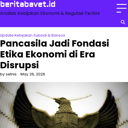
Skip
beritabavet.id
to
Analisis Kebijakan Ekonomi & Regulasi Terkini
content
Update Kebijakan Subsidi & Bansos
Pancasila Jadi Fondasi
Etika Ekonomi di Era
Disrupsi
by setnis
May 26, 2026