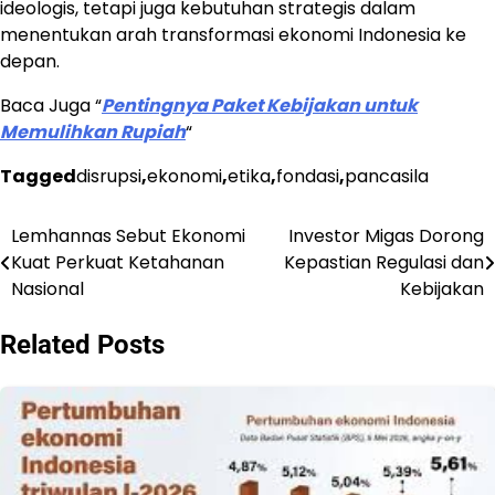
ideologis, tetapi juga kebutuhan strategis dalam
menentukan arah transformasi ekonomi Indonesia ke
depan.
Baca Juga “
Pentingnya Paket Kebijakan untuk
Memulihkan Rupiah
“
Tagged
disrupsi
,
ekonomi
,
etika
,
fondasi
,
pancasila
Lemhannas Sebut Ekonomi
Investor Migas Dorong
Post
Kuat Perkuat Ketahanan
Kepastian Regulasi dan
navigation
Nasional
Kebijakan
Related Posts