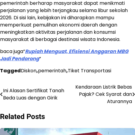
pemerintah berharap masyarakat dapat menikmati
perjalanan yang lebih terjangkau selama libur sekolah
2026. Di sisi lain, kebijakan ini diharapkan mampu
memperkuat pemulihan ekonomi daerah dengan
meningkatkan aktivitas perjalanan dan konsumsi
masyarakat di berbagai destinasi wisata Indonesia.
baca juga”
Rupiah Menguat, Efisiensi Anggaran MBG
Jadi Pendorong
“
Tagged
Diskon
,
pemerintah
,
Tiket Transportasi
Kendaraan Listrik Bebas
Post
Ini Alasan Sertifikat Tanah
Pajak? Cek Syarat dan
Beda Luas dengan Girik
navigation
Aturannya
Related Posts