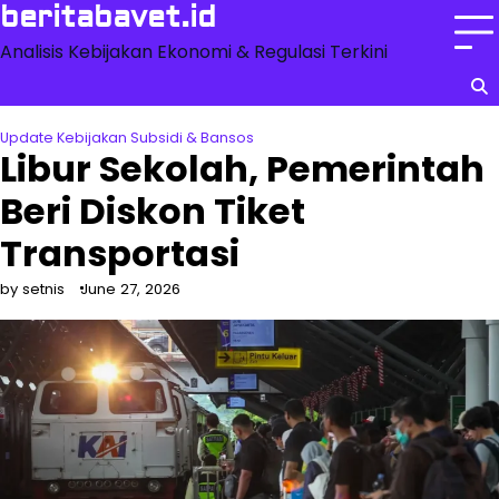
Skip
beritabavet.id
to
Analisis Kebijakan Ekonomi & Regulasi Terkini
content
Update Kebijakan Subsidi & Bansos
Libur Sekolah, Pemerintah
Beri Diskon Tiket
Transportasi
by setnis
June 27, 2026