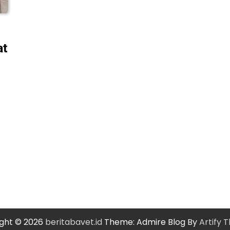
at
ght © 2026
beritabavet.id
Theme: Admire Blog By
Artify 