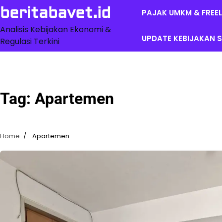
Skip
beritabavet.id
PAJAK UMKM & FREE
to
content
Analisis Kebijakan Ekonomi &
UPDATE KEBIJAKAN S
Regulasi Terkini
Tag:
Apartemen
Home
Apartemen