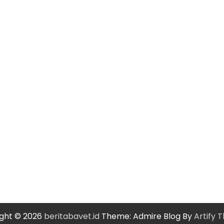
ght © 2026
beritabavet.id
Theme: Admire Blog By
Artify 