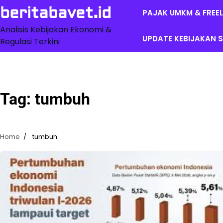
Skip
beritabavet.id
PAJAK UMKM & FREE
to
content
Analisis Kebijakan Ekonomi &
UPDATE KEBIJAKAN S
Regulasi Terkini
Tag:
tumbuh
Home
tumbuh