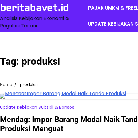
Skip
beritabavet.id
PAJAK UMKM & FREE
to
content
Analisis Kebijakan Ekonomi &
UPDATE KEBIJAKAN S
Regulasi Terkini
Tag:
produksi
Home
produksi
Update Kebijakan Subsidi & Bansos
Mendag: Impor Barang Modal Naik Tand
Produksi Menguat