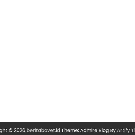
ght © 2026
beritabavet.id
Theme: Admire Blog By
Artify 