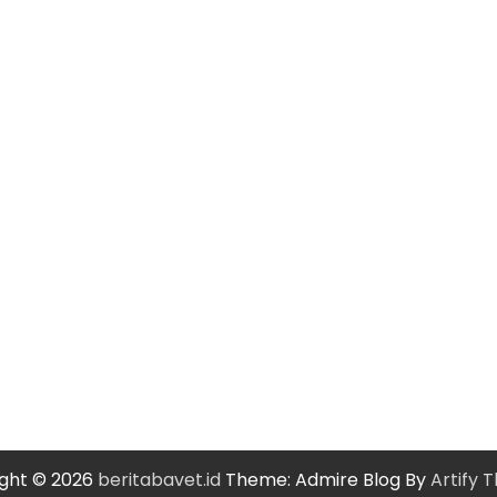
ght © 2026
beritabavet.id
Theme: Admire Blog By
Artify 