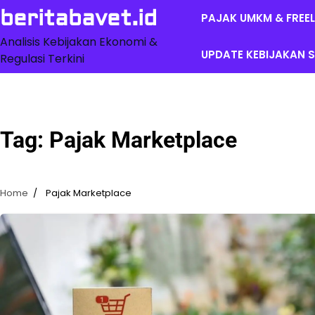
Skip
beritabavet.id
PAJAK UMKM & FREE
to
content
Analisis Kebijakan Ekonomi &
UPDATE KEBIJAKAN S
Regulasi Terkini
Tag:
Pajak Marketplace
Home
Pajak Marketplace