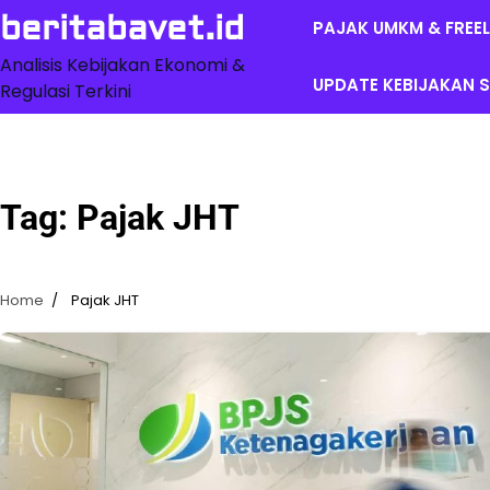
Skip
beritabavet.id
PAJAK UMKM & FREE
to
content
Analisis Kebijakan Ekonomi &
UPDATE KEBIJAKAN S
Regulasi Terkini
Tag:
Pajak JHT
Home
Pajak JHT