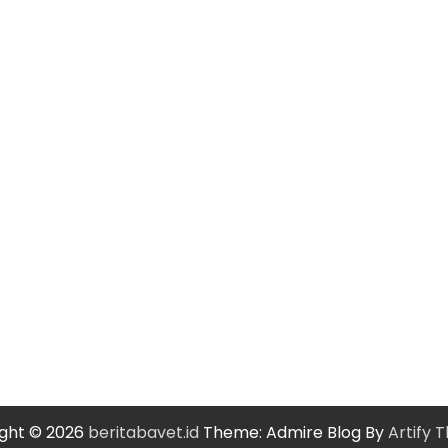
ght © 2026
beritabavet.id
Theme: Admire Blog By
Artify 